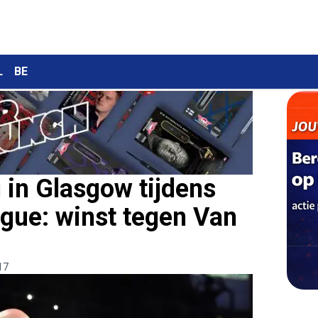
L
BE
g in Glasgow tijdens
gue: winst tegen Van
17