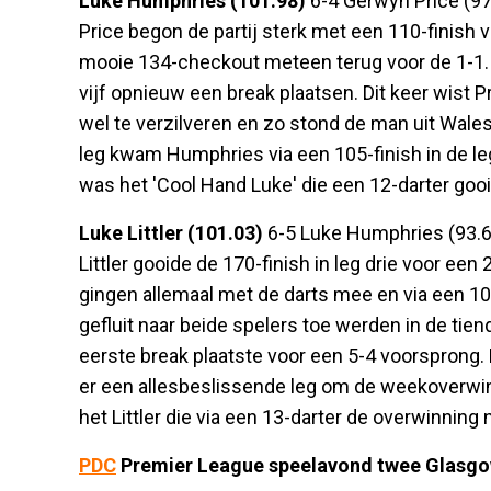
Luke Humphries (101.98)
6-4 Gerwyn Price (97
Price begon de partij sterk met een 110-finish 
mooie 134-checkout meteen terug voor de 1-1.
vijf opnieuw een break plaatsen. Dit keer wist P
wel te verzilveren en zo stond de man uit Wales
leg kwam Humphries via een 105-finish in de leg 
was het 'Cool Hand Luke' die een 12-darter goo
Luke Littler (101.03)
6-5 Luke Humphries (93.6
Littler gooide de 170-finish in leg drie voor ee
gingen allemaal met de darts mee en via een 10-
gefluit naar beide spelers toe werden in de ti
eerste break plaatste voor een 5-4 voorsprong.
er een allesbeslissende leg om de weekoverwin
het Littler die via een 13-darter de overwinning n
PDC
Premier League speelavond twee Glasg