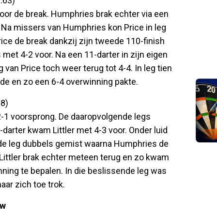
.63)
voor de break. Humphries brak echter via een
 Na missers van Humphries kon Price in leg
rice de break dankzij zijn tweede 110-finish
 met 4-2 voor. Na een 11-darter in zijn eigen
van Price toch weer terug tot 4-4. In leg tien
ide en zo een 6-4 overwinning pakte.
8)
n 2-1 voorsprong. De daaropvolgende legs
darter kwam Littler met 4-3 voor. Onder luid
ende leg dubbels gemist waarna Humphries de
 Littler brak echter meteen terug en zo kwam
ning te bepalen. In die beslissende leg was
aar zich toe trok.
ow