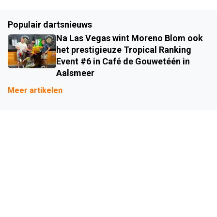
Populair dartsnieuws
Na Las Vegas wint Moreno Blom ook
het prestigieuze Tropical Ranking
Event #6 in Café de Gouwetéén in
Aalsmeer
Meer artikelen