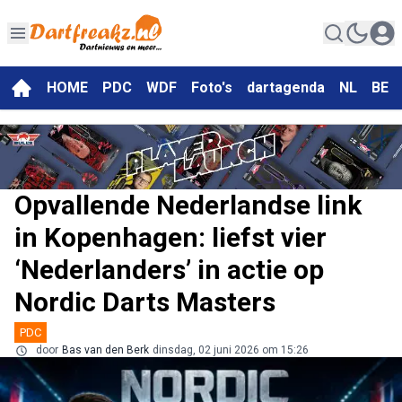
HOME
PDC
WDF
Foto's
dartagenda
NL
BE
Opvallende Nederlandse link
in Kopenhagen: liefst vier
‘Nederlanders’ in actie op
Nordic Darts Masters
PDC
door
Bas van den Berk
dinsdag, 02 juni 2026 om 15:26