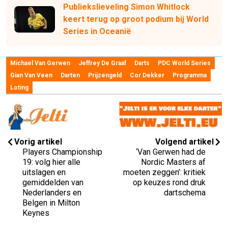
Publiekslieveling Simon Whitlock
keert terug op groot podium bij World
Series in Oceanië
Michael Van Gerwen
Jeffrey De Graaf
Darts
PDC World Series
Gian Van Veen
Darten
Prijzengeld
Cor Dekker
Programma
Loting
Vorig artikel
Volgend artikel
Players Championship
‘Van Gerwen had de
19: volg hier alle
Nordic Masters af
uitslagen en
moeten zeggen’: kritiek
gemiddelden van
op keuzes rond druk
Nederlanders en
dartschema
Belgen in Milton
Keynes