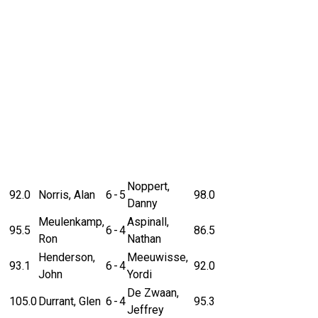
Noppert,
92.0
Norris, Alan
6
-
5
98.0
Danny
Meulenkamp,
Aspinall,
95.5
6
-
4
86.5
Ron
Nathan
Henderson,
Meeuwisse,
93.1
6
-
4
92.0
John
Yordi
De Zwaan,
105.0
Durrant, Glen
6
-
4
95.3
Jeffrey