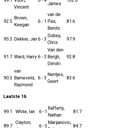
99.1
Voort,
6
-
4
102.0
James
Vincent
van de
Brown,
92.5
6
-
1
Pas,
81.6
Keegan
Benito
Dobey,
95.5
Dekker, Jan
6
-
3
97.9
Chris
Van den
91.7
Ward, Harry
6
-
3
Bergh,
92.8
Dimitri
van
Nentjes,
90.3
Barneveld,
6
-
3
83.6
Geert
Raymond
Laatste 16
Rafferty,
99.1
White, Ian
6
-
1
81.7
Nathan
Clayton,
Marijanovic,
89.7
6
-
3
84.7