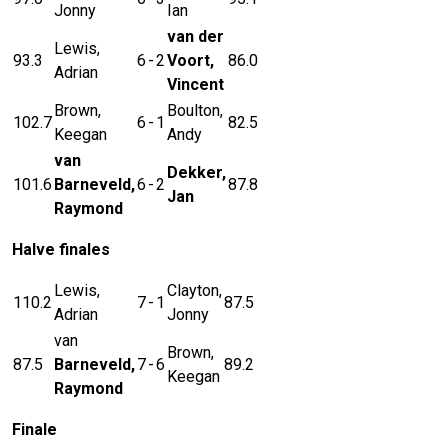
Jonny
Ian
van der
Lewis,
93.3
6
-
2
Voort,
86.0
Adrian
Vincent
Brown,
Boulton,
102.7
6
-
1
82.5
Keegan
Andy
van
Dekker,
101.6
Barneveld,
6
-
2
87.8
Jan
Raymond
Halve finales
Lewis,
Clayton,
110.2
7
-
1
87.5
Adrian
Jonny
van
Brown,
87.5
Barneveld,
7
-
6
89.2
Keegan
Raymond
Finale