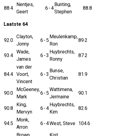
Nentjes,
Bunting,
88.4
6
-
4
88.8
Geert
Stephen
Laatste 64
Clayton,
Meulenkamp,
92.0
6
-
5
89.2
Jonny
Ron
Wade,
Huybrechts,
93.4
6
-
3
87.2
James
Ronny
van der
Bunse,
84.4
Voort,
6
-
3
81.9
Christian
Vincent
McGeeney,
Wattimena,
90.0
6
-
5
90.1
Mark
Jermaine
King,
Huybrechts,
90.8
6
-
4
82.6
Mervyn
Kim
Monk,
94.5
6
-
4
West, Steve
104.6
Arron
Brown,
Kist,