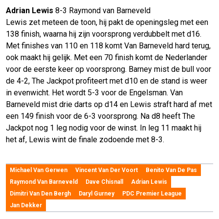
Adrian Lewis
8-3 Raymond van Barneveld
Lewis zet meteen de toon, hij pakt de openingsleg met een
138 finish, waarna hij zijn voorsprong verdubbelt met d16.
Met finishes van 110 en 118 komt Van Barneveld hard terug,
ook maakt hij gelijk. Met een 70 finish komt de Nederlander
voor de eerste keer op voorsprong. Barney mist de bull voor
de 4-2, The Jackpot profiteert met d10 en de stand is weer
in evenwicht. Het wordt 5-3 voor de Engelsman. Van
Barneveld mist drie darts op d14 en Lewis straft hard af met
een 149 finish voor de 6-3 voorsprong. Na d8 heeft The
Jackpot nog 1 leg nodig voor de winst. In leg 11 maakt hij
het af, Lewis wint de finale zodoende met 8-3.
Michael Van Gerwen
Vincent Van Der Voort
Benito Van De Pas
Raymond Van Barneveld
Dave Chisnall
Adrian Lewis
Dimitri Van Den Bergh
Daryl Gurney
PDC Premier League
Jan Dekker