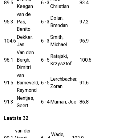
89.5
6
-
3
83.4
Keegan
Christian
van de
Dolan,
95.3
Pas,
6
-
3
97.2
Brendan
Benito
Dekker,
Smith,
104.6
6
-
3
96.9
Jan
Michael
Van den
Ratajski,
96.1
Bergh,
6
-
5
100.6
Krzysztof
Dimitri
van
Lerchbacher,
91.5
Barneveld,
6
-
5
91.6
Zoran
Raymond
Nentjes,
91.3
6
-
4
Murnan, Joe
86.8
Geert
Laatste 32
van der
Wade,