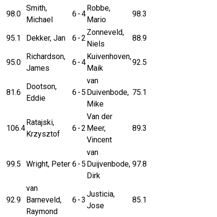
Smith,
Robbe,
98.0
6
-
4
98.3
Michael
Mario
Zonneveld,
95.1
Dekker, Jan
6
-
2
88.9
Niels
Richardson,
Kuivenhoven,
95.0
6
-
4
92.5
James
Maik
van
Dootson,
81.6
6
-
5
Duivenbode,
75.1
Eddie
Mike
Van der
Ratajski,
106.4
6
-
2
Meer,
89.3
Krzysztof
Vincent
van
99.5
Wright, Peter
6
-
5
Duijvenbode,
97.8
Dirk
van
Justicia,
92.9
Barneveld,
6
-
3
85.1
Jose
Raymond