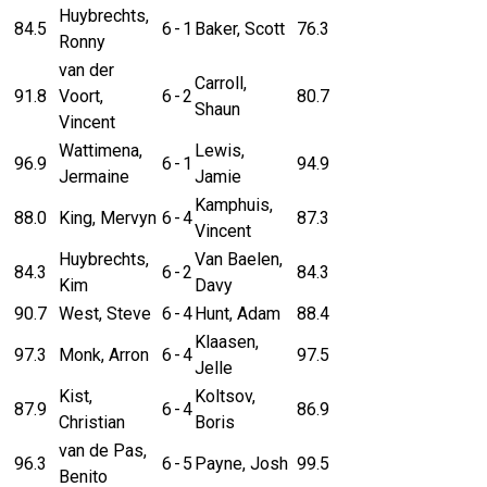
Huybrechts,
84.5
6
-
1
Baker, Scott
76.3
Ronny
van der
Carroll,
91.8
Voort,
6
-
2
80.7
Shaun
Vincent
Wattimena,
Lewis,
96.9
6
-
1
94.9
Jermaine
Jamie
Kamphuis,
88.0
King, Mervyn
6
-
4
87.3
Vincent
Huybrechts,
Van Baelen,
84.3
6
-
2
84.3
Kim
Davy
90.7
West, Steve
6
-
4
Hunt, Adam
88.4
Klaasen,
97.3
Monk, Arron
6
-
4
97.5
Jelle
Kist,
Koltsov,
87.9
6
-
4
86.9
Christian
Boris
van de Pas,
96.3
6
-
5
Payne, Josh
99.5
Benito