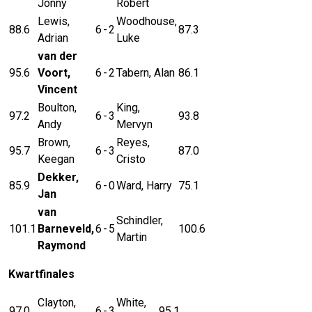
Jonny
Robert
Lewis,
Woodhouse,
88.6
6
-
2
87.3
Adrian
Luke
van der
95.6
Voort,
6
-
2
Tabern, Alan
86.1
Vincent
Boulton,
King,
97.2
6
-
3
93.8
Andy
Mervyn
Brown,
Reyes,
95.7
6
-
3
87.0
Keegan
Cristo
Dekker,
85.9
6
-
0
Ward, Harry
75.1
Jan
van
Schindler,
101.1
Barneveld,
6
-
5
100.6
Martin
Raymond
Kwartfinales
Clayton,
White,
97.0
6
-
3
95.1