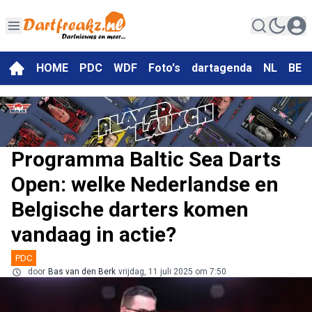
HOME
PDC
WDF
Foto's
dartagenda
NL
BE
Programma Baltic Sea Darts
Open: welke Nederlandse en
Belgische darters komen
vandaag in actie?
PDC
door
Bas van den Berk
vrijdag, 11 juli 2025 om 7:50