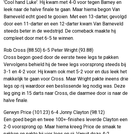
'Cool hand Luke'. Hij kwam met 4-0 voor tegen Barney en
leek naar de halve finale te gaan. Maar hierna begon Van
Barneveld echt goed te gooien. Met een 13-darter, gevolgd
door een 11-darter en een 12-darter kwam Van Barneveld
steeds beter in de wedstrijd. De comeback maakte hij
compleet door met 6-5 te winnen.
Rob Cross (88.50) 6-5 Peter Wright (93.88)
Cross begon goed door de eerste twee legs te pakken.
Vervolgens behield hij de twee legs voorsprong steeds bij
3-1 en 4-2 voor. Hij kwam ook met 5-2 voor en dus leek het
makkelijk te gaan voor Cross. Maar Wright pakte ineens drie
legs op rij waardoor een beslissende leg nodig was. Deze
leg ging in 15 darts naar Cross, die daarmee door is naar de
halve finale.
Gerwyn Price (101.23) 6-4 Jonny Clayton (98.12)
Een goed begin en twee 100+-finishes leverde Clayton een
2-0 voorsprong op. Maar hierna kreeg Price de smaak te
pakken en pakte hij vier legs op rij. Vanuit deze 4-2