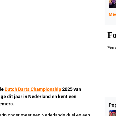
Mee
 de
Dutch Darts Championship
2025 van
ige dit jaar in Nederland en kent een
nemers.
Pop
waarin onder meer een Nederlands duel en een