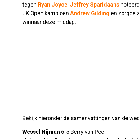
tegen
Ryan Joyce
.
Jeffrey Sparidaans
noteerd
UK Open kampioen
Andrew Gilding
en zorgde 
winnaar deze middag.
Bekijk hieronder de samenvattingen van de wed
Wessel Nijman
6-5 Berry van Peer