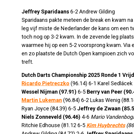
Jeffrey Sparidaans
6-2 Andrew Gilding
Sparidaans pakte meteen de break en kwam na 
leg vijf miste de Nederlander de kans om een t
toch nog op 3-2 kwam. In de zevende leg plaat
waarmee hij op een 5-2 voorsprong kwam. Via ee
en zo plaatste de Dutch Open kampioen zich v
treft.
Dutch Darts Championship 2025 Ronde 1 Vri
Ricardo Pietreczko
(96.14) 6-1 Karel Sedlácek 
Wessel Nijman (97.91)
6-5
Berry van Peer (90.
Martin Lukeman
(96.84) 6-2 Lukas Wenig (88.1
Ryan Joyce (84.39) 6-5
Jeffrey de Zwaan (85.
Niels Zonneveld (96.46)
4-6
Mario Vandenboga
Ritchie Edhouse (81.12 6-5
Kim Huybrechts
(86
Andrew Gilding (84.72) 2-6
Jeffrey Sparidaans 