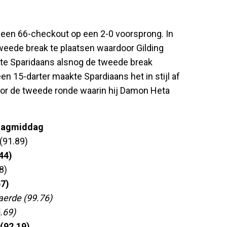
een 66-checkout op een 2-0 voorsprong. In
weede break te plaatsen waardoor Gilding
ste Sparidaans alsnog de tweede break
n 15-darter maakte Spardiaans het in stijl af
oor de tweede ronde waarin hij Damon Heta
jdagmiddag
(91.89)
44)
8)
57)
erde (99.76)
.69)
(92.19)