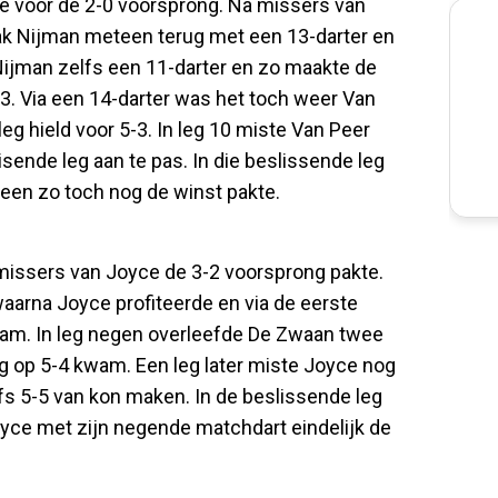
e voor de 2-0 voorsprong. Na missers van
ak Nijman meteen terug met een 13-darter en
Nijman zelfs een 11-darter en zo maakte de
 3-3. Via een 14-darter was het toch weer Van
eg hield voor 5-3. In leg 10 miste Van Peer
sende leg aan te pas. In die beslissende leg
een zo toch nog de winst pakte.
 missers van Joyce de 3-2 voorsprong pakte.
waarna Joyce profiteerde en via de eerste
wam. In leg negen overleefde De Zwaan twee
g op 5-4 kwam. Een leg later miste Joyce nog
fs 5-5 van kon maken. In de beslissende leg
yce met zijn negende matchdart eindelijk de