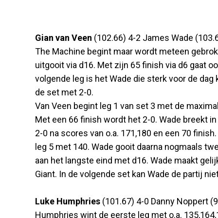
Gian van Veen
(102.66) 4-2 James Wade (103.68) (
The Machine begint maar wordt meteen gebroken
uitgooit via d16. Met zijn 65 finish via d6 gaat 
volgende leg is het Wade die sterk voor de dag 
de set met 2-0.
Van Veen begint leg 1 van set 3 met de maximal
Met een 66 finish wordt het 2-0. Wade breekt in
2-0 na scores van o.a. 171,180 en een 70 finish. 
leg 5 met 140. Wade gooit daarna nogmaals twe
aan het langste eind met d16. Wade maakt geli
Giant. In de volgende set kan Wade de partij ni
Luke Humphries
(101.67) 4-0 Danny Noppert (97.
Humphries wint de eerste leg met o.a. 135,164,1