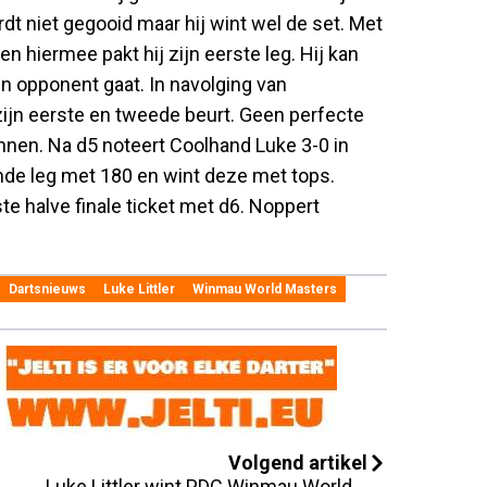
t niet gegooid maar hij wint wel de set. Met
en hiermee pakt hij zijn eerste leg. Hij kan
n opponent gaat. In navolging van
ijn eerste en tweede beurt. Geen perfecte
innen. Na d5 noteert Coolhand Luke 3-0 in
ende leg met 180 en wint deze met tops.
te halve finale ticket met d6. Noppert
Dartsnieuws
Luke Littler
Winmau World Masters
Volgend artikel
Luke Littler wint PDC Winmau World