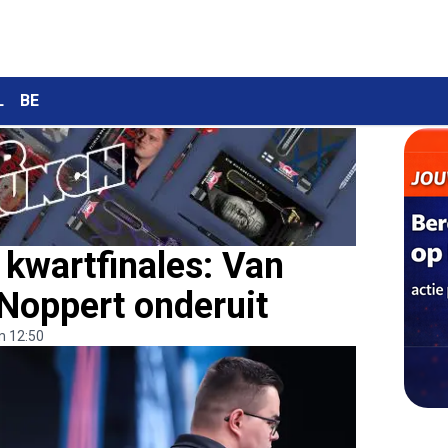
L
BE
kwartfinales: Van
 Noppert onderuit
m 12:50