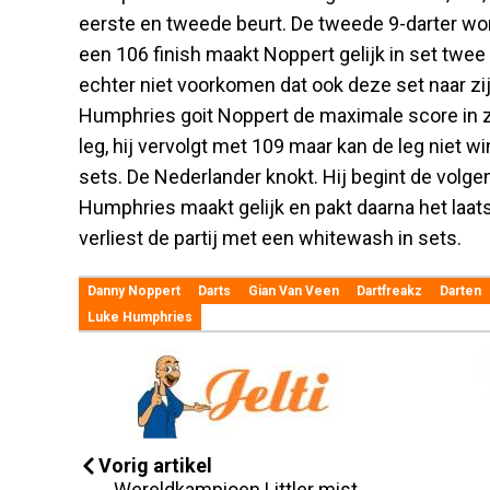
eerste en tweede beurt. De tweede 9-darter word
een 106 finish maakt Noppert gelijk in set twee 
echter niet voorkomen dat ook deze set naar zij
Humphries goit Noppert de maximale score in z
leg, hij vervolgt met 109 maar kan de leg niet w
sets. De Nederlander knokt. Hij begint de volg
Humphries maakt gelijk en pakt daarna het laats
verliest de partij met een whitewash in sets.
Danny Noppert
Darts
Gian Van Veen
Dartfreakz
Darten
Luke Humphries
Vorig artikel
Wereldkampioen Littler mist