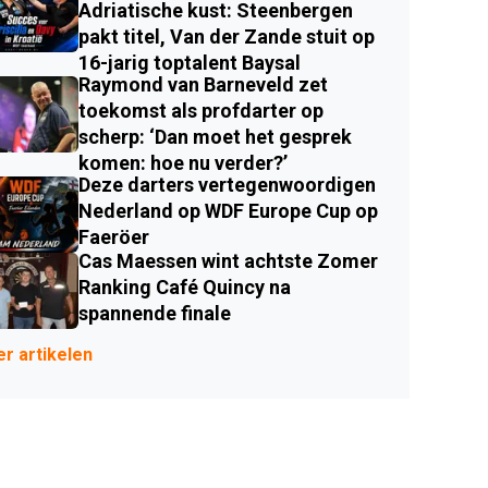
Adriatische kust: Steenbergen
pakt titel, Van der Zande stuit op
16-jarig toptalent Baysal
Raymond van Barneveld zet
toekomst als profdarter op
scherp: ‘Dan moet het gesprek
komen: hoe nu verder?’
Deze darters vertegenwoordigen
Nederland op WDF Europe Cup op
Faeröer
Cas Maessen wint achtste Zomer
Ranking Café Quincy na
spannende finale
r artikelen