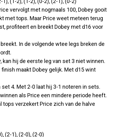
1), (1-2), (1-2), (0-2), (2-1), (0-2)
Price vervolgt met nogmaals 100, Dobey gooit
kt met tops. Maar Price weet meteen terug
ist, profiteert en breekt Dobey met d16 voor
n breekt. In de volgende wtee legs breken de
ordt.
kan hij de eerste leg van set 3 niet winnen.
 finish maakt Dobey gelijk. Met d15 wint
set 4. Met 2-0 laat hij 3-1 noteren in sets.
 winnen als Price een mindere periode heeft.
tops verzekert Price zich van de halve
 (2-1), (2-0), (2-0)