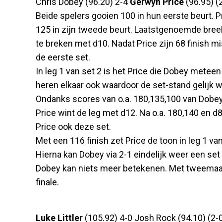
Chris Dobey (96.20) 2-4
Gerwyn Price
(96.95) (2-
Beide spelers gooien 100 in hun eerste beurt. 
125 in zijn tweede beurt. Laatstgenoemde bree
te breken met d10. Nadat Price zijn 68 finish m
de eerste set.
In leg 1 van set 2 is het Price die Dobey metee
heren elkaar ook waardoor de set-stand gelijk w
Ondanks scores van o.a. 180,135,100 van Dobey, 
Price wint de leg met d12. Na o.a. 180,140 en d8
Price ook deze set.
Met een 116 finish zet Price de toon in leg 1 van 
Hierna kan Dobey via 2-1 eindelijk weer een set
Dobey kan niets meer betekenen. Met tweemaal 
finale.
Luke Littler
(105.92) 4-0 Josh Rock (94.10) (2-0),