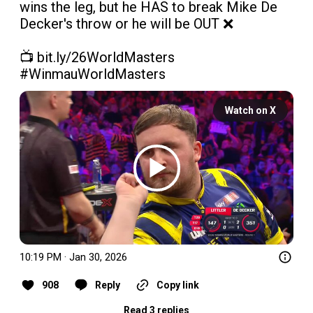
wins the leg, but he HAS to break Mike De 
Decker's throw or he will be OUT ❌

📺 
bit.ly/26WorldMasters
#WinmauWorldMasters
Watch on X
10:19 PM · Jan 30, 2026
908
Reply
Copy link
Read 3 replies