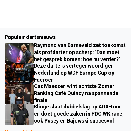
Populair dartsnieuws
Raymond van Barneveld zet toekomst
als profdarter op scherp: ‘Dan moet
het gesprek komen: hoe nu verder?’
Deze darters vertegenwoordigen
Nederland op WDF Europe Cup op
Faeröer
Cas Maessen wint achtste Zomer
Ranking Café Quincy na spannende
finale
Klinge slaat dubbelslag op ADA-tour
en doet goede zaken in PDC WK race,
ook Pusey en Bajowski succesvol