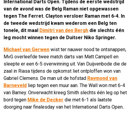
International Darts Open. Tijdens de eerste wedstrijd
van de avond was de Belg Raman niet opgewassen
tegen The Ferret. Clayton versloer Raman met 6-4. In
de tweede wedstrijd kwam wederom een Belg ten
tonele, dit maal
Dimitri van den Bergh
die slechts één
leg mocht winnen tegen de Duitser Niko Springer.
Michael van Gerwen
wist ter nauwer nood te ontsnappen,
MvG overleefde twee match darts van Matt Campell en
sleepte er een 6-5 overwinning uit. Van Duijvenbode die de
zaal in Riasa tijdens de opkomst liet ontploffen won van
Gabriel Clemens. De man uit de hofstad
Raymond van
Barneveld
liep tegen een muur aan. The Wall won met 6-4
van Barney. Onverwacht kreeg Smith slechts één leg op het
bord tegen
Mike de Decker
die met 6-1 als laatste
doorging naar finalesday van het International Darts Open..