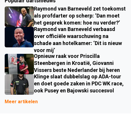
Populair dartsnieuws
Raymond van Barneveld zet toekomst
als profdarter op scherp: ‘Dan moet
het gesprek komen: hoe nu verder?’
Raymond van Barneveld verbaasd
over officiële waarschuwing na
schade aan hotelkamer: ‘Dit is nieuw
voor mij’
Opnieuw raak voor Priscilla
Steenbergen in Kroatië, Giovanni
Vissers beste Nederlander bij heren
Klinge slaat dubbelslag op ADA-tour
en doet goede zaken in PDC WK race,
ook Pusey en Bajowski succesvol
Meer artikelen