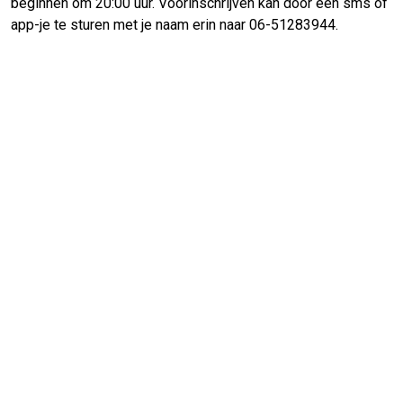
beginnen om 20:00 uur. Voorinschrijven kan door een sms of
app-je te sturen met je naam erin naar 06-51283944.