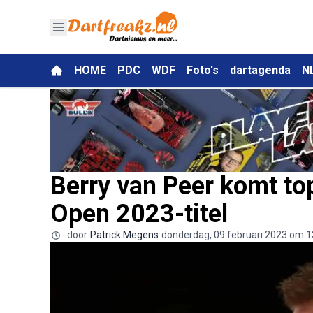
HOME
PDC
WDF
Foto's
dartagenda
N
Berry van Peer komt to
Open 2023-titel
door
Patrick Megens
donderdag, 09 februari 2023 om 1