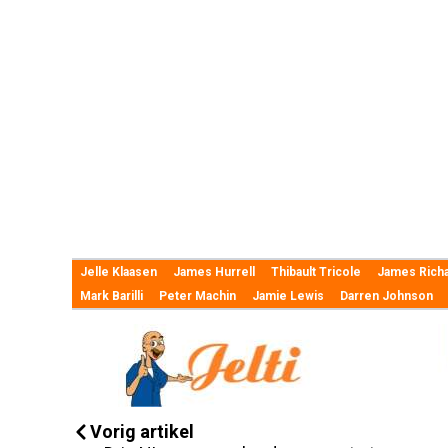
Jelle Klaasen
James Hurrell
Thibault Tricole
James Rich
Mark Barilli
Peter Machin
Jamie Lewis
Darren Johnson
Vorig artikel