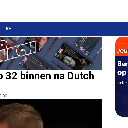
L
BE
p 32 binnen na Dutch
3:00