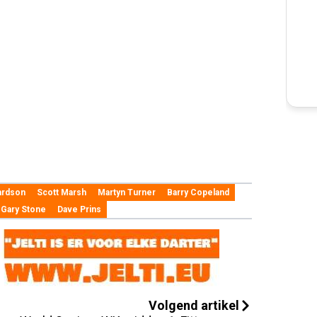
ardson
Scott Marsh
Martyn Turner
Barry Copeland
Gary Stone
Dave Prins
Volgend artikel