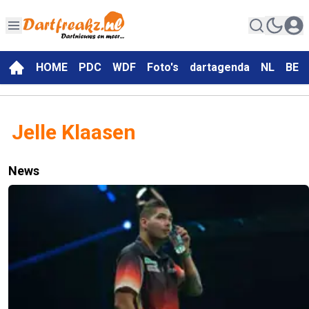
HOME
PDC
WDF
Foto's
dartagenda
NL
BE
Jelle Klaasen
News