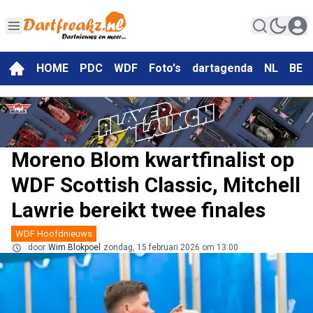
HOME
PDC
WDF
Foto's
dartagenda
NL
BE
Moreno Blom kwartfinalist op
WDF Scottish Classic, Mitchell
Lawrie bereikt twee finales
WDF Hoofdnieuws
door
Wim Blokpoel
zondag, 15 februari 2026 om 13:00