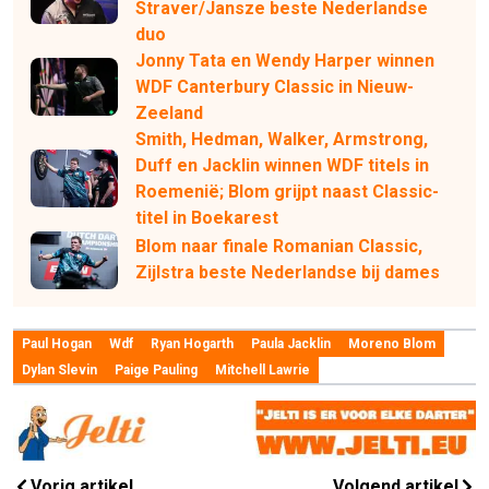
Straver/Jansze beste Nederlandse
duo
Jonny Tata en Wendy Harper winnen
WDF Canterbury Classic in Nieuw-
Zeeland
Smith, Hedman, Walker, Armstrong,
Duff en Jacklin winnen WDF titels in
Roemenië; Blom grijpt naast Classic-
titel in Boekarest
Blom naar finale Romanian Classic,
Zijlstra beste Nederlandse bij dames
Paul Hogan
Wdf
Ryan Hogarth
Paula Jacklin
Moreno Blom
Dylan Slevin
Paige Pauling
Mitchell Lawrie
Vorig artikel
Volgend artikel