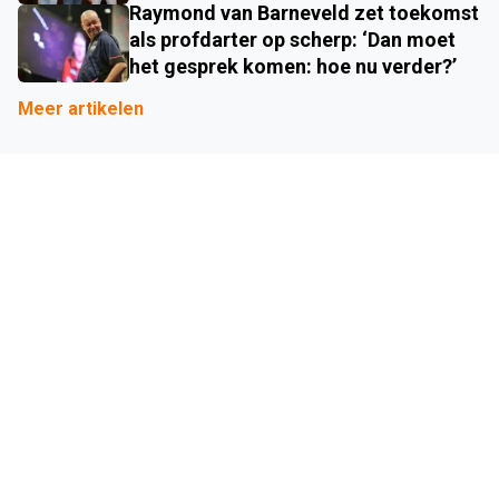
Raymond van Barneveld zet toekomst
als profdarter op scherp: ‘Dan moet
het gesprek komen: hoe nu verder?’
Meer artikelen