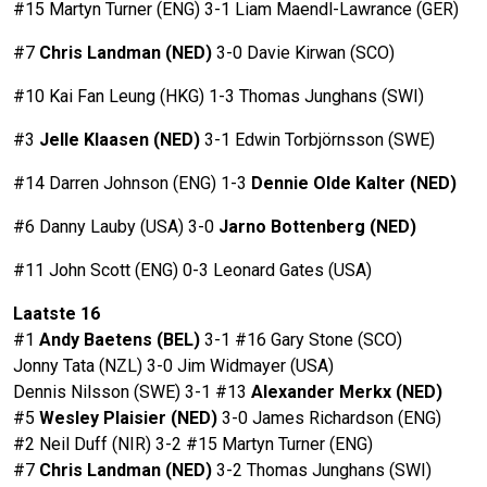
#15 Martyn Turner (ENG) 3-1 Liam Maendl-Lawrance (GER)
#7
Chris Landman (NED)
3-0 Davie Kirwan (SCO)
#10 Kai Fan Leung (HKG) 1-3 Thomas Junghans (SWI)
#3
Jelle Klaasen (NED)
3-1 Edwin Torbjörnsson (SWE)
#14 Darren Johnson (ENG) 1-3
Dennie
Olde Kalter (NED)
#6 Danny Lauby (USA) 3-0
Jarno Bottenberg (NED)
#11 John Scott (ENG) 0-3 Leonard Gates (USA)
Laatste 16
#1
Andy Baetens (BEL)
3-1 #16 Gary Stone (SCO)
Jonny Tata (NZL) 3-0 Jim Widmayer (USA)
Dennis Nilsson (SWE) 3-1 #13
Alexander Merkx (NED)
#5
Wesley Plaisier (NED)
3-0 James Richardson (ENG)
#2 Neil Duff (NIR) 3-2 #15 Martyn Turner (ENG)
#7
Chris Landman (NED)
3-2 Thomas Junghans (SWI)