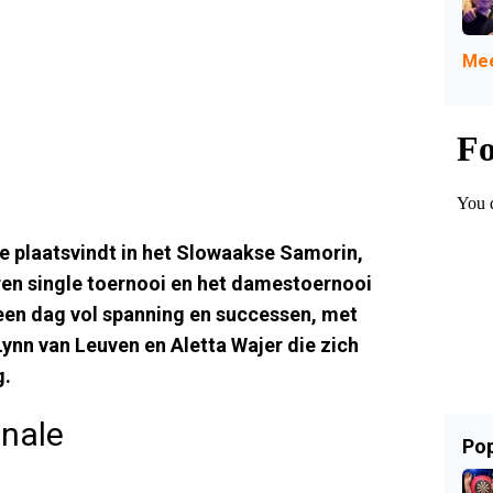
Mee
e plaatsvindt in het Slowaakse Samorin,
eren single toernooi en het damestoernooi
een dag vol spanning en successen, met
ynn van Leuven en Aletta Wajer die zich
g.
inale
Pop