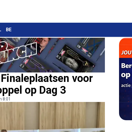
L
BE
Finaleplaatsen voor
oppel op Dag 3
m 8:01