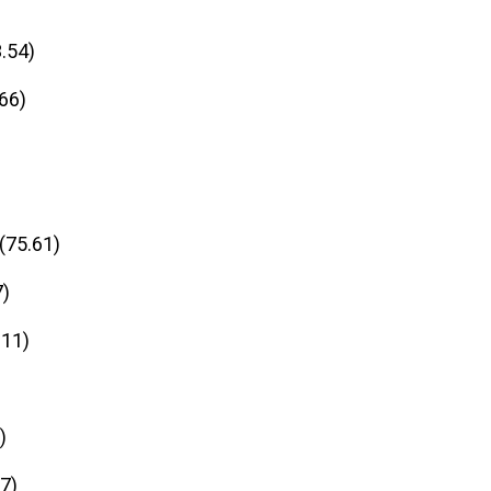
.54)
.66)
(75.61)
7)
.11)
)
7)