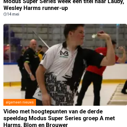
Modus Super Series week één titel naar Lauby,
Wesley Harms runner-up
14 mei
algemeen nieuws
Video met hoogtepunten van de derde
speeldag Modus Super Series groep A met
Harms, Blom en Brouwer