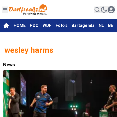
HOME
PDC
WDF
Foto's
dartagenda
NL
BE
wesley harms
News