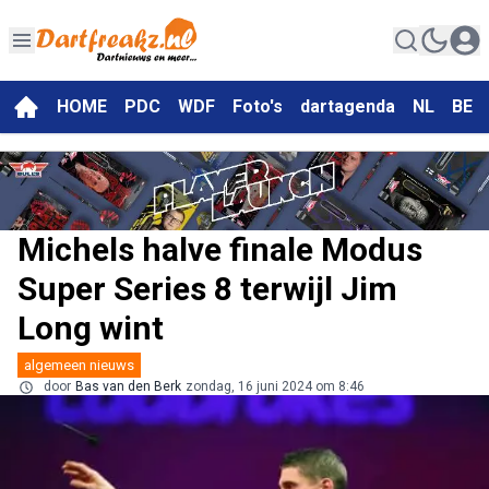
HOME
PDC
WDF
Foto's
dartagenda
NL
BE
Michels halve finale Modus
Super Series 8 terwijl Jim
Long wint
algemeen nieuws
door
Bas van den Berk
zondag, 16 juni 2024 om 8:46