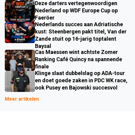
Deze darters vertegenwoordigen
Nederland op WDF Europe Cup op
Faeröer
Nederlands succes aan Adriatische
kust: Steenbergen pakt titel, Van der
Zande stuit op 16-jarig toptalent
Baysal
Cas Maessen wint achtste Zomer
Ranking Café Quincy na spannende
finale
Klinge slaat dubbelslag op ADA-tour
en doet goede zaken in PDC WK race,
ook Pusey en Bajowski succesvol
Meer artikelen