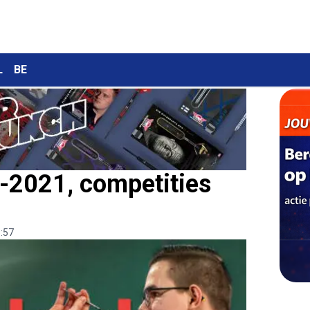
L
BE
-2021, competities
:57