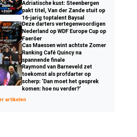
Adriatische kust: Steenbergen
pakt titel, Van der Zande stuit op
16-jarig toptalent Baysal
Deze darters vertegenwoordigen
Nederland op WDF Europe Cup op
Faeröer
Cas Maessen wint achtste Zomer
Ranking Café Quincy na
spannende finale
Raymond van Barneveld zet
toekomst als profdarter op
scherp: ‘Dan moet het gesprek
komen: hoe nu verder?’
r artikelen