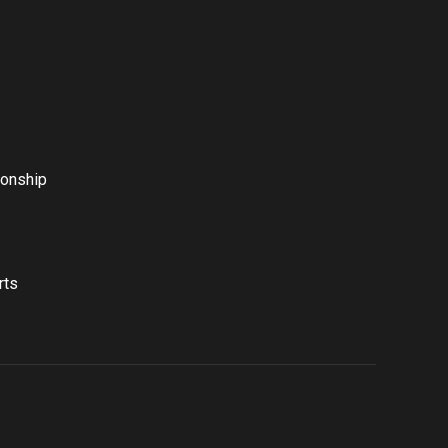
onship
rts