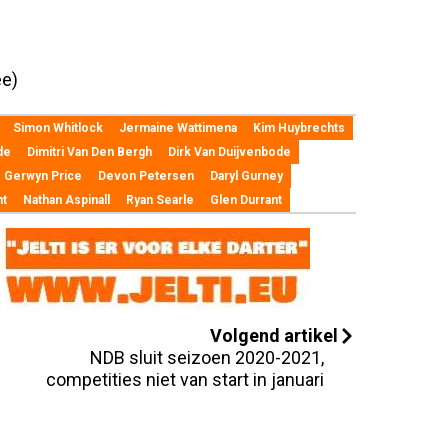
ee)
Simon Whitlock
Jermaine Wattimena
Kim Huybrechts
de
Dimitri Van Den Bergh
Dirk Van Duijvenbode
Gerwyn Price
Devon Petersen
Daryl Gurney
ht
Nathan Aspinall
Ryan Searle
Glen Durrant
Volgend artikel
NDB sluit seizoen 2020-2021,
competities niet van start in januari