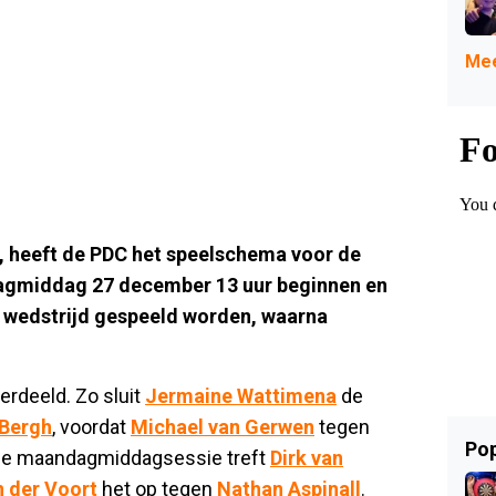
Mee
, heeft de PDC het speelschema voor de
agmiddag 27 december 13 uur beginnen en
 wedstrijd gespeeld worden, waarna
verdeeld. Zo sluit
Jermaine Wattimena
de
 Bergh
, voordat
Michael van Gerwen
tegen
Pop
 de maandagmiddagsessie treft
Dirk van
n der Voort
het op tegen
Nathan Aspinall
.