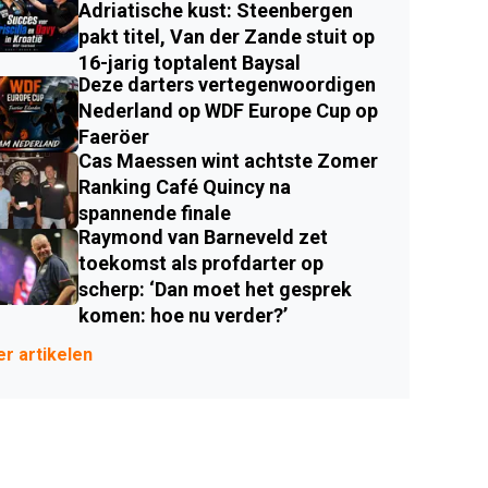
Adriatische kust: Steenbergen
pakt titel, Van der Zande stuit op
16-jarig toptalent Baysal
Deze darters vertegenwoordigen
Nederland op WDF Europe Cup op
Faeröer
Cas Maessen wint achtste Zomer
Ranking Café Quincy na
spannende finale
Raymond van Barneveld zet
toekomst als profdarter op
scherp: ‘Dan moet het gesprek
komen: hoe nu verder?’
r artikelen