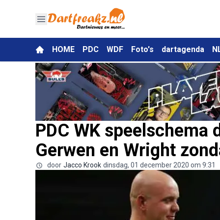
HOME
PDC
WDF
Foto's
dartagenda
N
PDC WK speelschema d
Gerwen en Wright zon
door
Jacco Krook
dinsdag, 01 december 2020 om 9:31