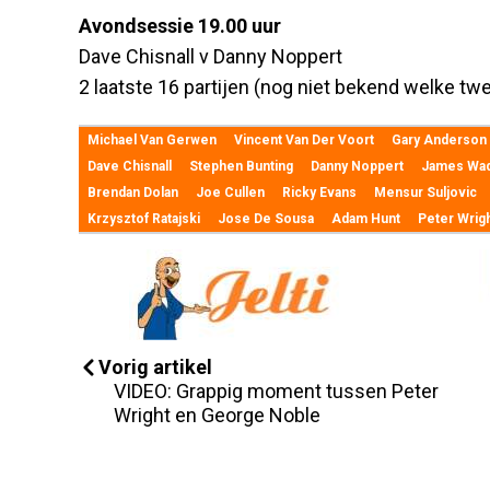
Avondsessie 19.00 uur
Dave Chisnall v Danny Noppert
2 laatste 16 partijen (nog niet bekend welke tw
Michael Van Gerwen
Vincent Van Der Voort
Gary Anderson
Dave Chisnall
Stephen Bunting
Danny Noppert
James Wa
Brendan Dolan
Joe Cullen
Ricky Evans
Mensur Suljovic
Krzysztof Ratajski
Jose De Sousa
Adam Hunt
Peter Wrig
Vorig artikel
VIDEO: Grappig moment tussen Peter
Wright en George Noble