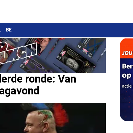
L
BE
erde ronde: Van
dagavond