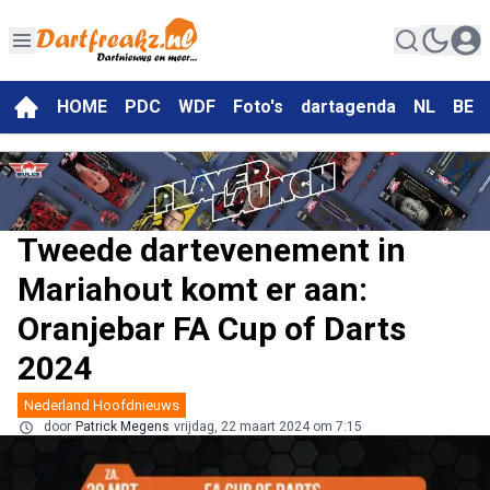
HOME
PDC
WDF
Foto's
dartagenda
NL
BE
Tweede dartevenement in
Mariahout komt er aan:
Oranjebar FA Cup of Darts
2024
Nederland Hoofdnieuws
door
Patrick Megens
vrijdag, 22 maart 2024 om 7:15