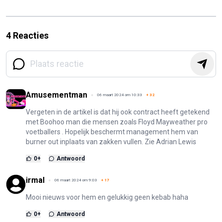
4 Reacties
Amusementman
06 maart 2024 om 10:33
+
32
Vergeten in de artikel is dat hij ook contract heeft getekend
met Boohoo man die mensen zoals Floyd Mayweather pro
voetballers . Hopelijk beschermt management hem van
burner out inplaats van zakken vullen. Zie Adrian Lewis
0
+
Antwoord
irmal
06 maart 2024 om 9:03
+
17
Mooi nieuws voor hem en gelukkig geen kebab haha
0
+
Antwoord