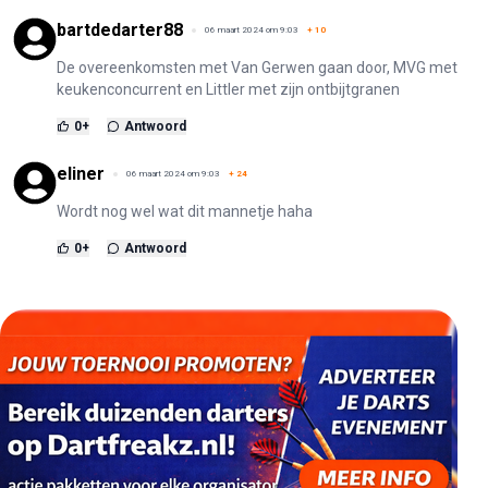
bartdedarter88
06 maart 2024 om 9:03
+
10
De overeenkomsten met Van Gerwen gaan door, MVG met
keukenconcurrent en Littler met zijn ontbijtgranen
0
+
Antwoord
eliner
06 maart 2024 om 9:03
+
24
Wordt nog wel wat dit mannetje haha
0
+
Antwoord