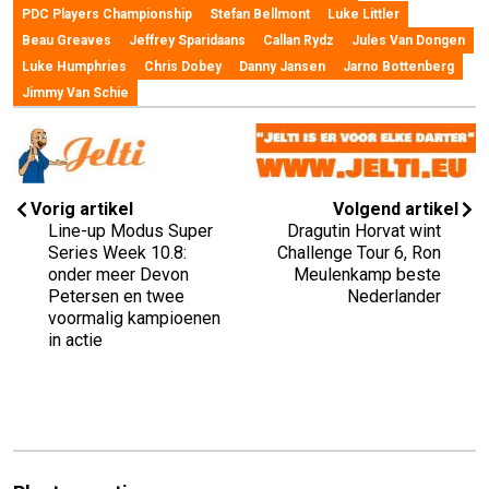
PDC Players Championship
Stefan Bellmont
Luke Littler
Beau Greaves
Jeffrey Sparidaans
Callan Rydz
Jules Van Dongen
Luke Humphries
Chris Dobey
Danny Jansen
Jarno Bottenberg
Jimmy Van Schie
Vorig artikel
Volgend artikel
Line-up Modus Super
Dragutin Horvat wint
Series Week 10.8:
Challenge Tour 6, Ron
onder meer Devon
Meulenkamp beste
Petersen en twee
Nederlander
voormalig kampioenen
in actie