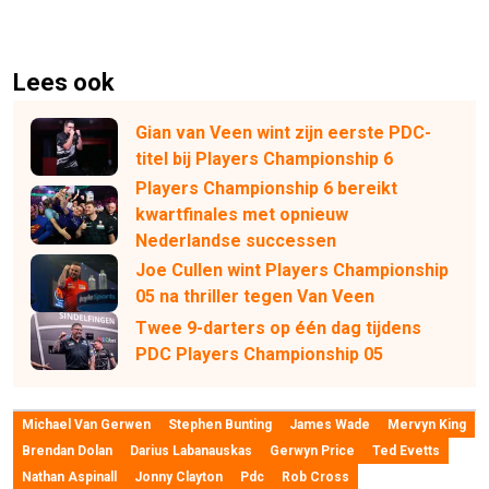
Lees ook
Gian van Veen wint zijn eerste PDC-
titel bij Players Championship 6
Players Championship 6 bereikt
kwartfinales met opnieuw
Nederlandse successen
Joe Cullen wint Players Championship
05 na thriller tegen Van Veen
Twee 9-darters op één dag tijdens
PDC Players Championship 05
Michael Van Gerwen
Stephen Bunting
James Wade
Mervyn King
Brendan Dolan
Darius Labanauskas
Gerwyn Price
Ted Evetts
Nathan Aspinall
Jonny Clayton
Pdc
Rob Cross