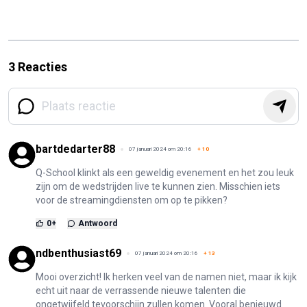
3 Reacties
bartdedarter88
07 januari 2024 om 20:16
+
10
Q-School klinkt als een geweldig evenement en het zou leuk
zijn om de wedstrijden live te kunnen zien. Misschien iets
voor de streamingdiensten om op te pikken?
0
+
Antwoord
ndbenthusiast69
07 januari 2024 om 20:16
+
13
Mooi overzicht! Ik herken veel van de namen niet, maar ik kijk
echt uit naar de verrassende nieuwe talenten die
ongetwijfeld tevoorschijn zullen komen. Vooral benieuwd