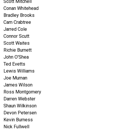
Scott Mitchell
Conan Whitehead
Bradley Brooks
Cam Crabtree
Jarred Cole
Connor Scutt
Scott Waites
Richie Burnett
John O'Shea
Ted Evetts
Lewis Williams
Joe Murnan
James Wilson
Ross Montgomery
Darren Webster
Shaun Wilkinson
Devon Petersen
Kevin Burness
Nick Fullwell