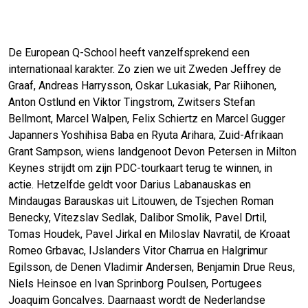
De European Q-School heeft vanzelfsprekend een
internationaal karakter. Zo zien we uit Zweden Jeffrey de
Graaf, Andreas Harrysson, Oskar Lukasiak, Par Riihonen,
Anton Ostlund en Viktor Tingstrom, Zwitsers Stefan
Bellmont, Marcel Walpen, Felix Schiertz en Marcel Gugger
Japanners Yoshihisa Baba en Ryuta Arihara, Zuid-Afrikaan
Grant Sampson, wiens landgenoot Devon Petersen in Milton
Keynes strijdt om zijn PDC-tourkaart terug te winnen, in
actie. Hetzelfde geldt voor Darius Labanauskas en
Mindaugas Barauskas uit Litouwen, de Tsjechen Roman
Benecky, Vitezslav Sedlak, Dalibor Smolik, Pavel Drtil,
Tomas Houdek, Pavel Jirkal en Miloslav Navratil, de Kroaat
Romeo Grbavac, IJslanders Vitor Charrua en Halgrimur
Egilsson, de Denen Vladimir Andersen, Benjamin Drue Reus,
Niels Heinsoe en Ivan Sprinborg Poulsen, Portugees
Joaquim Goncalves. Daarnaast wordt de Nederlandse