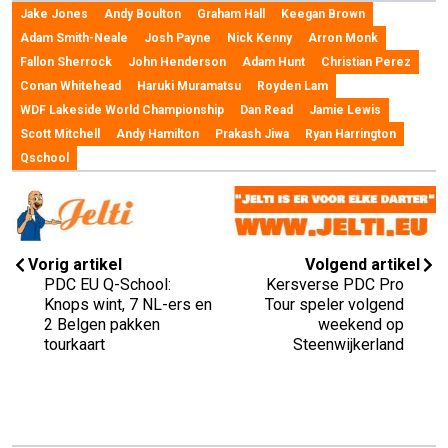
Jake Jones
Andy Boulton
Graham Hall
Keegan Brown
Adam Smith-Neale
Josh Payne
Nick Kenny
Arron Monk
Fallon Sherrock
John Henderson
Adam Hunt
Christian Perez
Conan Whitehead
Haruki Muramatsu
Royden Lam
WDF Lakeside World Championship
Dan Read
Jamie Lewis
Scott Mitchell
Andy Hamilton
Prakash Jiwa
Ryan Harrington
Qschool
Vorig artikel
Volgend artikel
PDC EU Q-School:
Kersverse PDC Pro
Knops wint, 7 NL-ers en
Tour speler volgend
2 Belgen pakken
weekend op
tourkaart
Steenwijkerland