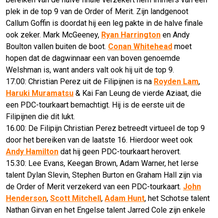
plek in de top 9 van de Order of Merit. Zijn landgenoot
Callum Goffin is doordat hij een leg pakte in de halve finale
ook zeker. Mark McGeeney,
Ryan Harrington
en Andy
Boulton vallen buiten de boot.
Conan Whitehead
moet
hopen dat de dagwinnaar een van boven genoemde
Welshman is, want anders valt ook hij uit de top 9.
17.00: Christian Perez uit de Filipijnen is na
Royden Lam
,
Haruki Muramatsu
& Kai Fan Leung de vierde Aziaat, die
een PDC-tourkaart bemachtigt. Hij is de eerste uit de
Filipijnen die dit lukt.
16.00: De Filipijn Christian Perez betreedt virtueel de top 9
door het bereiken van de laatste 16. Hierdoor weet ook
Andy Hamilton
dat hij geen PDC-tourkaart herovert.
15.30: Lee Evans, Keegan Brown, Adam Warner, het Ierse
talent Dylan Slevin, Stephen Burton en Graham Hall zijn via
de Order of Merit verzekerd van een PDC-tourkaart.
John
Henderson
,
Scott Mitchell
,
Adam Hunt
, het Schotse talent
Nathan Girvan en het Engelse talent Jarred Cole zijn enkele