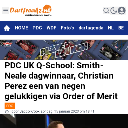
HOME
PDC
WDF
Foto's
dartagenda
NL
BE
PDC UK Q-School: Smith-
Neale dagwinnaar, Christian
Perez een van negen
gelukkigen via Order of Merit
PDC
door
Jacco Krook
zondag, 15 januari 2023 om 18:41