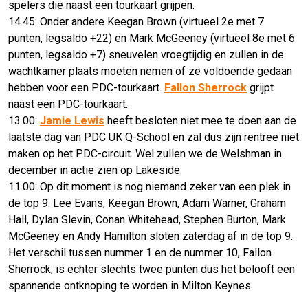
spelers die naast een tourkaart grijpen.
14.45: Onder andere Keegan Brown (virtueel 2e met 7
punten, legsaldo +22) en Mark McGeeney (virtueel 8e met 6
punten, legsaldo +7) sneuvelen vroegtijdig en zullen in de
wachtkamer plaats moeten nemen of ze voldoende gedaan
hebben voor een PDC-tourkaart.
Fallon Sherrock
grijpt
naast een PDC-tourkaart.
13.00:
Jamie Lewis
heeft besloten niet mee te doen aan de
laatste dag van PDC UK Q-School en zal dus zijn rentree niet
maken op het PDC-circuit. Wel zullen we de Welshman in
december in actie zien op Lakeside.
11.00: Op dit moment is nog niemand zeker van een plek in
de top 9. Lee Evans, Keegan Brown, Adam Warner, Graham
Hall, Dylan Slevin, Conan Whitehead, Stephen Burton, Mark
McGeeney en Andy Hamilton sloten zaterdag af in de top 9.
Het verschil tussen nummer 1 en de nummer 10, Fallon
Sherrock, is echter slechts twee punten dus het belooft een
spannende ontknoping te worden in Milton Keynes.