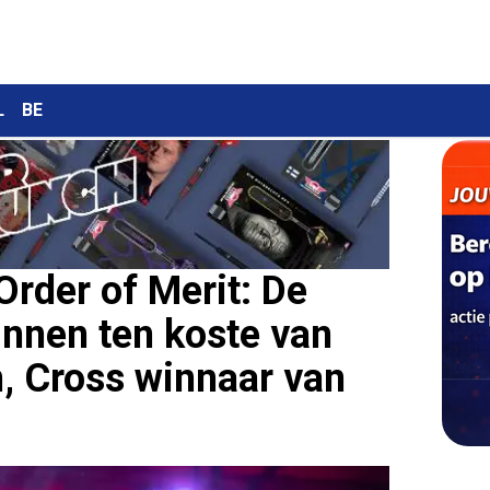
L
BE
rder of Merit: De
innen ten koste van
, Cross winnaar van