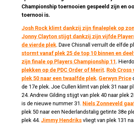
Championship toernooien gespeeld zijn en oo
toernooi is.
Josh Rock klimt dankzij zijn finaleplek op z
Jonny Clayton stijgt dankzij zijn vijfde Playe
de vierde plek
. Dave Chisnall verruilt de elfde 
stormt vanaf plek 25 de top 10 binnen en de
zijn finale op Players Championship 11
. Hierd
plekken op de PDC Order of Merit
.
Rob Cross v
plek 50 naar een twaalfde plek
.
Gerwyn Price
d
de 17e plek. Joe Cullen klimt van plek 31 naar 
24. Andrew Gilding stijgt van plek 40 naar plek
is de nieuwe nummer 31.
Niels Zonneveld gaat
plek 50 naar een Nederlandstalig getinte 38e ple
plek 44.
Jimmy Hendriks
vliegt van plek 131 na