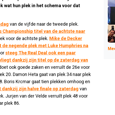
k wat hun plek in het schema voor dat
ondag
van de vijfde naar de tweede plek.
rs Championship titel van de achtste naar
plek voor de achtste plek.
Mike de Decker
elt de negende plek met Luke Humphries na
Mee
oor
steeg The Real Deal ook een paar
liegt dankzij zijn titel op de zaterdag van
oet ook goede zaken en verruilt de 26e voor
plek 20. Damon Heta gaat van plek 34 naar plek
 28. Boris Krcmar gaat tien plekken omhoog en
 dankzij zijn halve finale op zaterdag
van
k. Jurjen van der Velde verruilt plek 48 voor
ar plek 86.