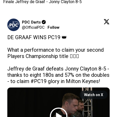
Finale Jeffrey de Graaf - Jonny Clayton 8-5
PDC Darts
@
OfficialPDC
·
Follow
DE GRAAF WINS PC19 👑

What a performance to claim your second 
Players Championship title 😮‍💨💪

Jeffrey de Graaf defeats Jonny Clayton 8-5 - 
thanks to eight 180s and 57% on the doubles 
- to claim 
#PC19
 glory in Milton Keynes! 
Watch on X