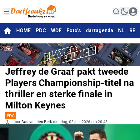
HOME
PDC
WDF
Foto's
dartagenda
NL
BE
Jeffrey de Graaf pakt tweede
Players Championship-titel na
thriller en sterke finale in
Milton Keynes
PDC
door
Bas van den Berk
dinsdag, 02 juni 2026 om 20:48