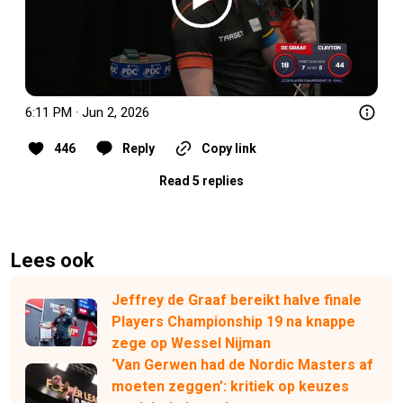
6:11 PM · Jun 2, 2026
446
Reply
Copy link
Read 5 replies
Lees ook
Jeffrey de Graaf bereikt halve finale
Players Championship 19 na knappe
zege op Wessel Nijman
‘Van Gerwen had de Nordic Masters af
moeten zeggen’: kritiek op keuzes