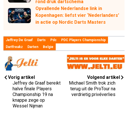
rond druk dartschema
Opvallende Nederlandse link in
Kopenhagen: liefst vier ‘Nederlanders’
in actie op Nordic Darts Masters
Jeffrey De Graaf
Darts
Pdc
PDC Players Championship
Dartfreakz
Darten
Belgie
Vorig artikel
Volgend artikel
Jeffrey de Graaf bereikt
Michael Smith trok zich
halve finale Players
terug uit de ProTour na
Championship 19 na
verdrietig privéverlies
knappe zege op
Wessel Nijman