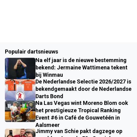
Populair dartsnieuws
Na elf jaar is de nieuwe bestemming
bekend: Jermaine Wattimena tekent
bij Winmau
De Nederlandse Selectie 2026/2027 is
bekendgemaakt door de Nederlandse
Darts Bond
Na Las Vegas wint Moreno Blom ook
het prestigieuze Tropical Ranking
Event #6 in Café de Gouwetéén in
Aalsmeer
Jimmy van Schie pakt dagzege op