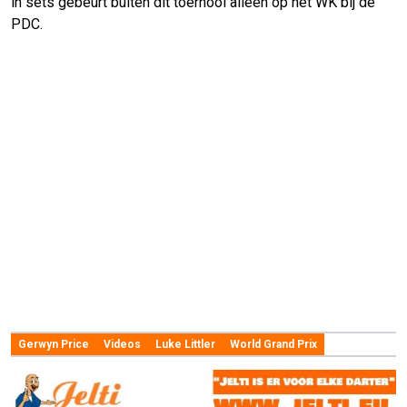
in sets gebeurt buiten dit toernooi alleen op het WK bij de
PDC.
Gerwyn Price
Videos
Luke Littler
World Grand Prix