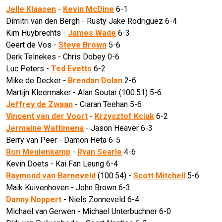
Jelle Klaasen
-
Kevin McDine
6-1
Dimitri van den Bergh - Rusty Jake Rodriguez 6-4
Kim Huybrechts -
James Wade
6-3
Geert de Vos -
Steve Brown
5-6
Derk Telnekes - Chris Dobey 0-6
Luc Peters -
Ted Evetts
6-2
Mike de Decker -
Brendan Dolan
2-6
Martijn Kleermaker - Alan Soutar (100.51) 5-6
Jeffrey de Zwaan
- Ciaran Teehan 5-6
Vincent van der Voort
-
Krzysztof Kciuk
6-2
Jermaine Wattimena
- Jason Heaver 6-3
Berry van Peer - Damon Heta 6-5
Ron Meulenkamp
-
Ryan Searle
4-6
Kevin Doets - Kai Fan Leung 6-4
Raymond van Barneveld
(100.54) -
Scott Mitchell
5-6
Maik Kuivenhoven - John Brown 6-3
Danny Noppert
- Niels Zonneveld 6-4
Michael van Gerwen - Michael Unterbuchner 6-0