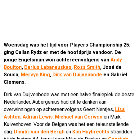
Woensdag was het tijd voor Players Championship 25.
ging Callan Rydz er met de hoofdprijs vandoor. De
jonge Engelsman won achtereenvolgens van
Andy
Boulton
,
Darius Labanauskas
,
Ross Smith
, José de
Sousa,
Mervyn King
,
Dirk van Duijvenbode
en Gabriel
Clemens.
Dirk van Duijvenbode was met een halve finaleplek de beste
Nederlander. Aubergenius had dit te danken aan
overwinningen op achtereenvolgens Geert Nentjes,
Lisa
Ashton
,
Adrian Lewis
,
Michael van Gerwen
en Maik
Kuivenhoven. Voor de Belgen was het een teleurstellende
dag.
Dimitri van den Bergh
en
Kim Huybrechts
strandden