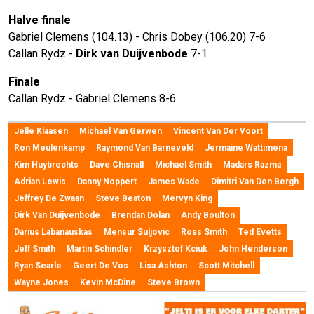
Halve finale
Gabriel Clemens (104.13) - Chris Dobey (106.20) 7-6
Callan Rydz -
Dirk van Duijvenbode
7-1
Finale
Callan Rydz - Gabriel Clemens 8-6
Jelle Klaasen
Michael Van Gerwen
Vincent Van Der Voort
Ron Meulenkamp
Raymond Van Barneveld
Jermaine Wattimena
Kim Huybrechts
Dave Chisnall
Michael Smith
Madars Razma
Adrian Lewis
Danny Noppert
James Wade
Dimitri Van Den Bergh
Jeffrey De Zwaan
Steve Beaton
Mervyn King
Dirk Van Duijvenbode
Brendan Dolan
Andy Boulton
Darius Labanauskas
Mensur Suljovic
Ross Smith
Ted Evetts
Jeff Smith
Martin Schindler
Krzysztof Kciuk
John Henderson
Ryan Searle
Geert De Vos
Lisa Ashton
Scott Mitchell
Wayne Jones
Kevin McDine
Steve Brown