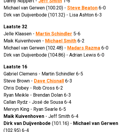
Danny Noppert -
Jeff Smith
1-6
Michael van Gerwen (100.20) -
Steve Beaton
6-0
Dirk van Duijvenbode (101.32) - Lisa Ashton 6-3
Laatste 32
Jelle Klaasen -
Martin Schindler
5-6
Maik Kuivenhoven -
Michael Smith
6-2
Michael van Gerwen (102.48) -
Madars Razma
6-0
Dirk van Duijvenbode (104.86) - Adrian Lewis 6-0
Laatste 16
Gabriel Clemens - Martin Schindler 6-5
Steve Brown -
Dave Chisnall
6-3
Chris Dobey - Rob Cross 6-2
Ryan Meikle - Brendan Dolan 6-3
Callan Rydz - José de Sousa 6-4
Mervyn King - Ryan Searle 6-5
Maik Kuivenhoven
- Jeff Smith 6-4
Dirk van Duijvenbode
(101.16) -
Michael van Gerwen
(102.95) 6-4