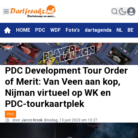
HOME
PDC
WDF
Foto's
dartagenda
NL
BE
PDC Development Tour Order
of Merit: Van Veen aan kop,
Nijman virtueel op WK en
PDC-tourkaartplek
PDC
door
Jacco Krook
dinsdag, 13 juni 2023 om 10:27