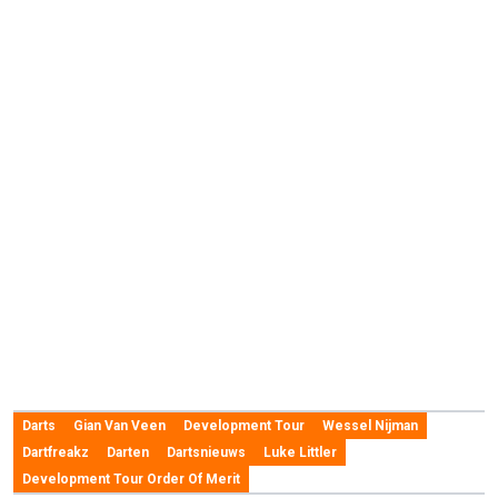
Darts
Gian Van Veen
Development Tour
Wessel Nijman
Dartfreakz
Darten
Dartsnieuws
Luke Littler
Development Tour Order Of Merit