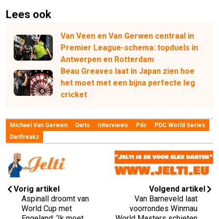
Lees ook
Van Veen en Van Gerwen centraal in
Premier League-schema: topduels in
Antwerpen en Rotterdam
Beau Greaves laat in Japan zien hoe
het moet met een bijna perfecte leg
cricket
Michael Van Gerwen
Darts
Interviews
Pdc
PDC World Series
Dartfreakz
Vorig artikel
Volgend artikel
Aspinall droomt van
Van Barneveld laat
World Cup met
voorrondes Winmau
Engeland: ‘Ik moet
World Masters schieten