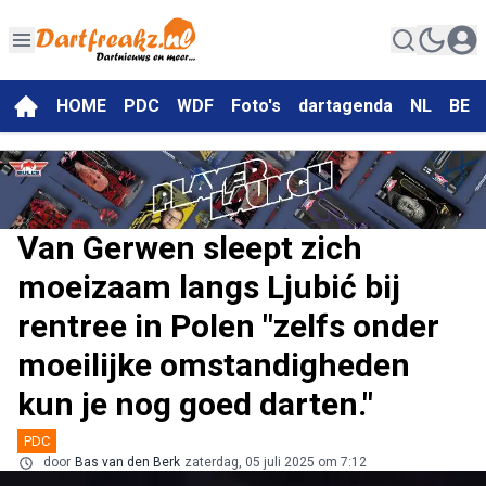
HOME
PDC
WDF
Foto's
dartagenda
NL
BE
Van Gerwen sleept zich
moeizaam langs Ljubić bij
rentree in Polen "zelfs onder
moeilijke omstandigheden
kun je nog goed darten."
PDC
door
Bas van den Berk
zaterdag, 05 juli 2025 om 7:12