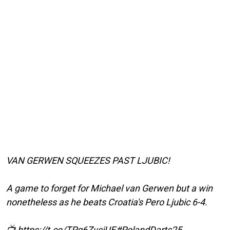
VAN GERWEN SQUEEZES PAST LJUBIC!
A game to forget for Michael van Gerwen but a win
nonetheless as he beats Croatia's Pero Ljubic 6-4.
📺
https://t.co/TPq6ZvsjUE
#PolandDarts25