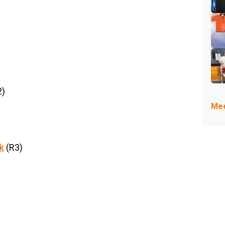
2)
Mee
k
(R3)