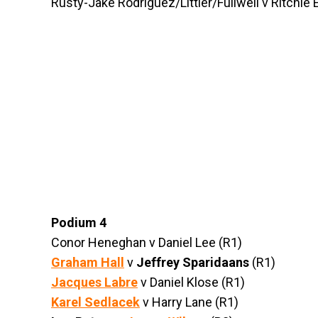
Rusty-Jake Rodriguez/Littler/Fullwell v Ritchie
Podium 4
Conor Heneghan v Daniel Lee (R1)
Graham Hall
v
Jeffrey Sparidaans
(R1)
Jacques Labre
v Daniel Klose (R1)
Karel Sedlacek
v Harry Lane (R1)