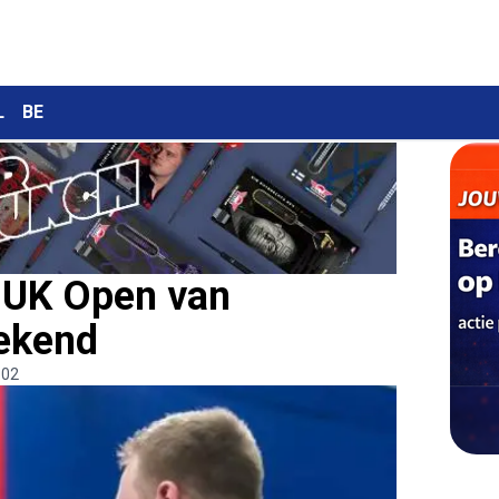
L
BE
 UK Open van
ekend
:02