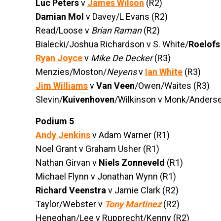
Luc Peters
v
James Wilson
(R2)
Damian Mol
v Davey/L Evans (R2)
Read/Loose v
Brian Raman
(R2)
Bialecki/Joshua Richardson v S. White/
Roelofs
Ryan Joyce
v
Mike De Decker
(R3)
Menzies/Moston/
Neyens
v
Ian White
(R3)
Jim Williams
v
Van Veen
/Owen/Waites (R3)
Slevin/
Kuivenhoven
/Wilkinson v Monk/Anderse
Podium 5
Andy Jenkins
v Adam Warner (R1)
Noel Grant v Graham Usher (R1)
Nathan Girvan v
Niels Zonneveld
(R1)
Michael Flynn v Jonathan Wynn (R1)
Richard Veenstra
v Jamie Clark (R2)
Taylor/Webster v
Tony Martinez
(R2)
Heneghan/Lee v Rupprecht/Kenny (R2)