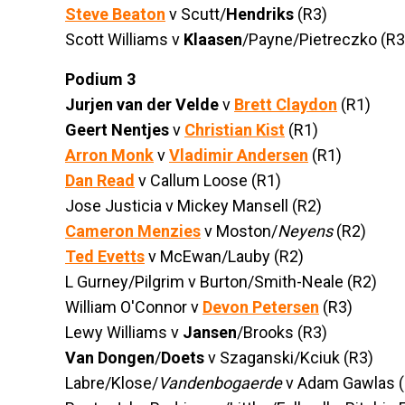
Steve Beaton
v Scutt/
Hendriks
(R3)
Scott Williams v
Klaasen
/Payne/Pietreczko (R3
Podium 3
Jurjen van der Velde
v
Brett Claydon
(R1)
Geert Nentjes
v
Christian Kist
(R1)
Arron Monk
v
Vladimir Andersen
(R1)
Dan Read
v Callum Loose (R1)
Jose Justicia v Mickey Mansell (R2)
Cameron Menzies
v Moston/
Neyens
(R2)
Ted Evetts
v McEwan/Lauby (R2)
L Gurney/Pilgrim v Burton/Smith-Neale (R2)
William O'Connor v
Devon Petersen
(R3)
Lewy Williams v
Jansen
/Brooks (R3)
Van Dongen
/
Doets
v Szaganski/Kciuk (R3)
Labre/Klose/
Vandenbogaerde
v Adam Gawlas (