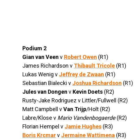
Podium 2
Gian van Veen
v
Robert Owen
(R1)
James Richardson v
Thibault Tricole
(R1)
Lukas Wenig v
Jeffrey de Zwaan
(R1)
Sebastian Bialecki v
Joshua Richardson
(R1)
Jules van Dongen
v
Kevin Doets
(R2)
Rusty-Jake Rodriguez v Littler/Fullwell (R2)
Matt Campbell v
Van Trijp
/Holt (R2)
Labre/Klose v
Mario Vandenbogaerde
(R2)
Florian Hempel v
Jamie Hughes
(R3)
Boris Krcmar
v
Jermaine Wattimena
(R3)